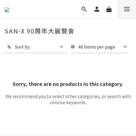
SAN-X 90周年大展覽會
Sort by
48 Items per page
Sorry, there are no products in this category.
We recommend you to select other categories, or search with
concise keywords.