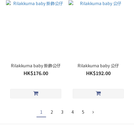
Rilakkuma baby 掛飾公仔
Rilakkuma baby 公仔
HK$176.00
HK$192.00
1
2
3
4
5