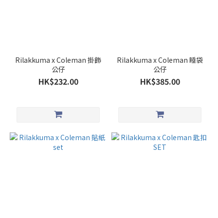
Rilakkuma x Coleman 掛飾
Rilakkuma x Coleman 睡袋
公仔
公仔
HK$232.00
HK$385.00