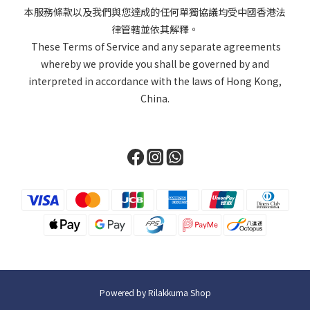
本服務條款以及我們與您達成的任何單獨協議均受中國香港法
律管轄並依其解釋。
These Terms of Service and any separate agreements
whereby we provide you shall be governed by and
interpreted in accordance with the laws of Hong Kong,
China.
Powered by Rilakkuma Shop