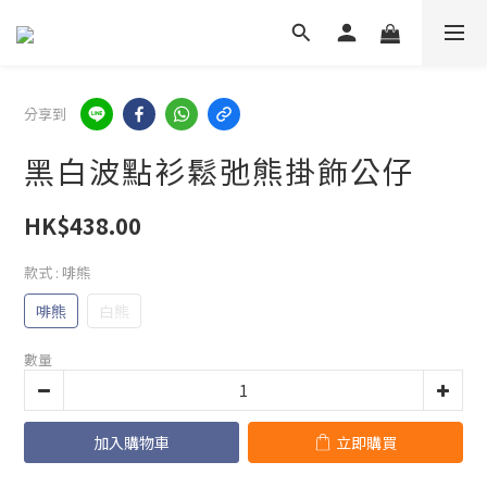
分享到
黑白波點衫鬆弛熊掛飾公仔
HK$438.00
款式
: 啡熊
啡熊
白熊
數量
加入購物車
立即購買