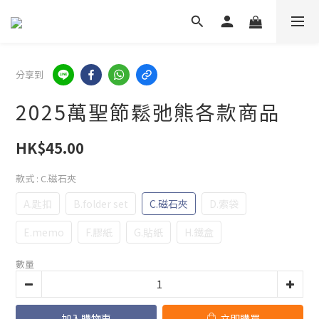
分享到
2025萬聖節鬆弛熊各款商品
HK$45.00
款式
: C.磁石夾
A.匙扣
B.folder set
C.磁石夾
D.索袋
E.memo
F.膠紙
G.貼紙
H.鐵盒
數量
加入購物車
立即購買