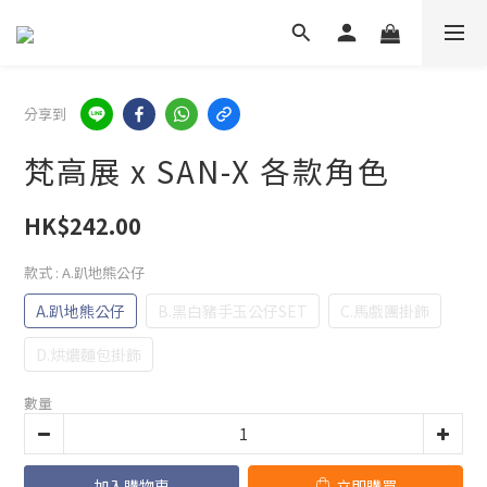
分享到
梵高展 x SAN-X 各款角色
HK$242.00
款式
: A.趴地熊公仔
A.趴地熊公仔
B.黑白豬手玉公仔SET
C.馬戲團掛飾
D.烘燶麵包掛飾
數量
加入購物車
立即購買