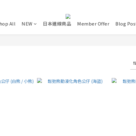
hop All
NEW
日本連線商品
Member Offer
Blog Pos