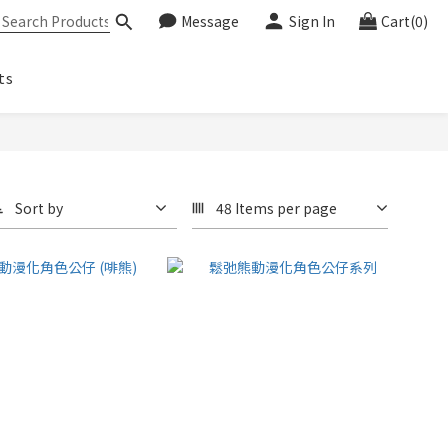
Message
Sign In
Cart(0)
ts
Sort by
48 Items per page