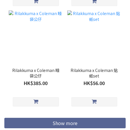
Rilakkuma x Coleman 睡
Rilakkuma x Coleman 貼
袋公仔
紙set
HK$385.00
HK$56.00
Show more